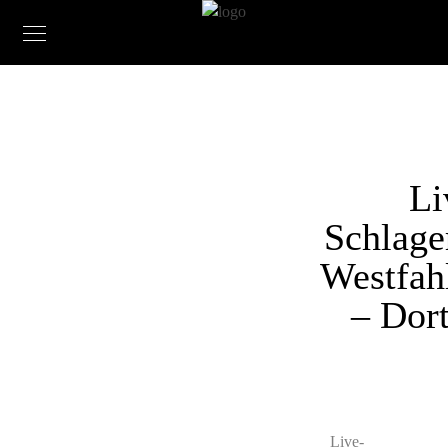
Li
Schlag
Westfah
– Dor
Live-