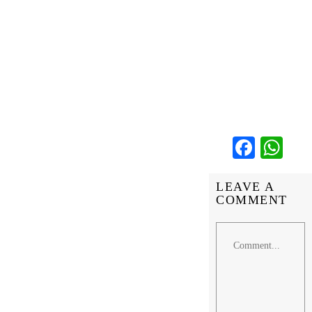
Faceb
Wh
LEAVE A
COMMENT
Comment