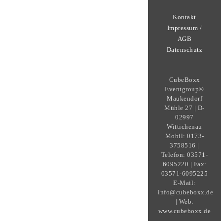
Kontakt
Impressum /
AGB
Datenschutz
CubeBoxx
Eventgroup®
Maukendorf
Mühle 27 | D-
02997
Wittichenau
Mobil: 0173-
3758516 |
Telefon: 03571-
6095220 | Fax:
03571-6095225
E-Mail:
info@cubeboxx.de
| Web:
www.cubeboxx.de