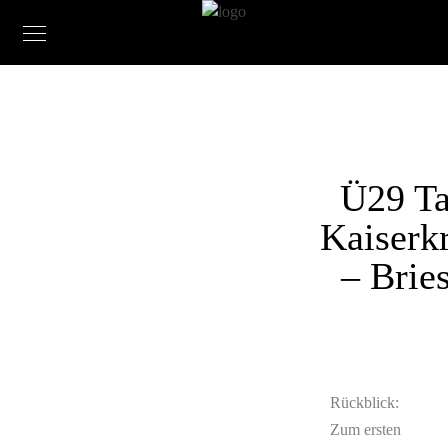
Ü29 T
Kaiserk
– Brie
Rückblick:
Zum ersten