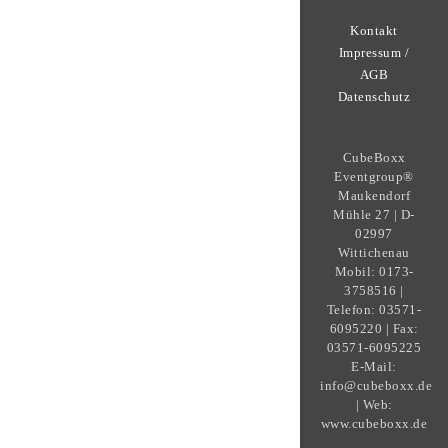
Kontakt
Impressum /
AGB
Datenschutz
CubeBoxx
Eventgroup®
Maukendorf
Mühle 27 | D-
02997
Wittichenau
Mobil: 0173-
3758516 |
Telefon: 03571-
6095220 | Fax:
03571-6095225
E-Mail:
info@cubeboxx.de
| Web:
www.cubeboxx.de