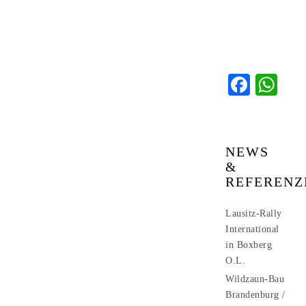
Faceb
Wh
NEWS
&
REFERENZ
Lausitz-Rally
International
in Boxberg
O.L.
Wildzaun-Bau
Brandenburg /