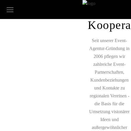
Koopera
Seit unserer Event-
Agentur-Gründung in
2006 pflegen wir
zahlreiche Event-
Partnerschaften,
Kundenbeziehungen
und Kontakte zu
regionalen Vereinen -
die Basis für die
Umsetzung visionärer
Ideen und
außergewöhnlicher