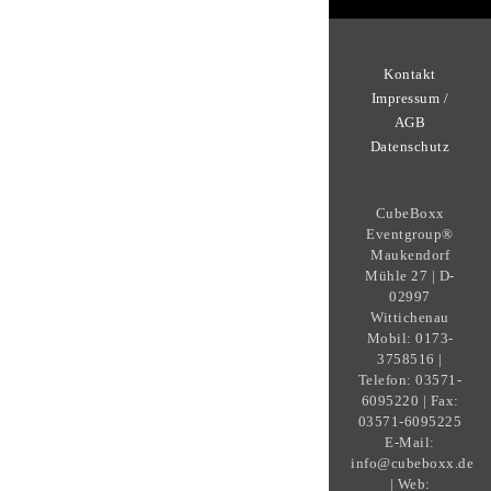
Kontakt
Impressum /
AGB
Datenschutz
CubeBoxx
Eventgroup®
Maukendorf
Mühle 27 | D-
02997
Wittichenau
Mobil: 0173-
3758516 |
Telefon: 03571-
6095220 | Fax:
03571-6095225
E-Mail:
info@cubeboxx.de
| Web: