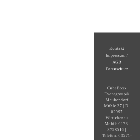
Kontakt
Impressum /
AGB
Datenschutz
CubeBoxx
Eventgroup®
Maukendorf
Mühle 27 | D-
02997
Wittichenau
Mobil: 0173-
3758516 |
Telefon: 03571-