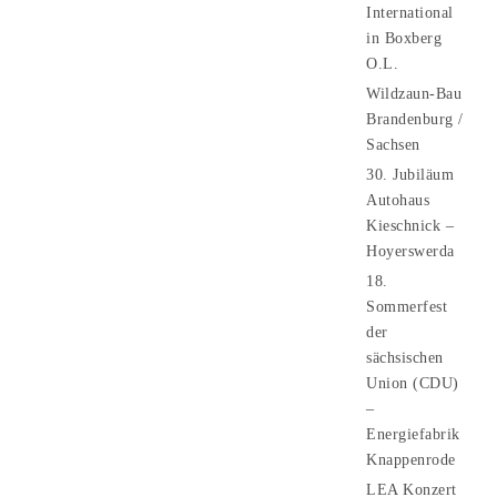
International
in Boxberg
O.L.
Wildzaun-Bau
Brandenburg /
Sachsen
30. Jubiläum
Autohaus
Kieschnick –
Hoyerswerda
18.
Sommerfest
der
sächsischen
Union (CDU)
–
Energiefabrik
Knappenrode
LEA Konzert