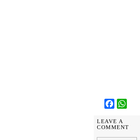
Faceb
Wh
LEAVE A
COMMENT