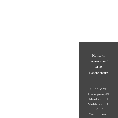
Kontakt
Impressum /
AGB
Datenschutz
CubeBoxx
Eventgroup®
Maukendorf
Mühle 27 | D-
02997
Wittichenau