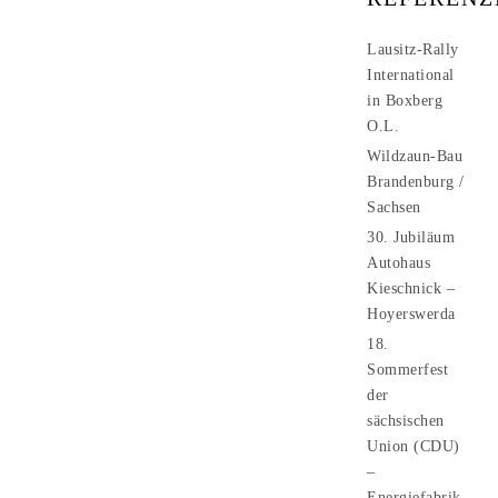
Lausitz-Rally
International
in Boxberg
O.L.
Wildzaun-Bau
Brandenburg /
Sachsen
30. Jubiläum
Autohaus
Kieschnick –
Hoyerswerda
18.
Sommerfest
der
sächsischen
Union (CDU)
–
Energiefabrik