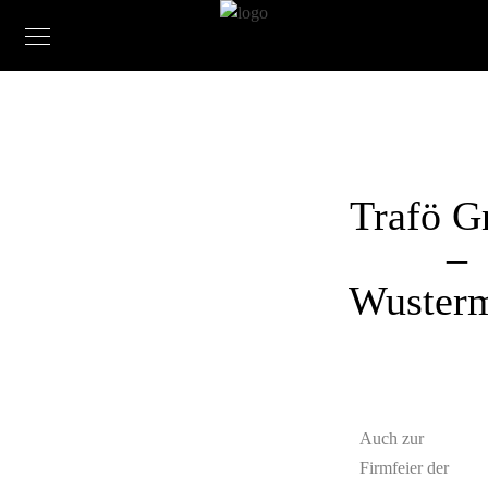
Trafö 
–
Wusterm
Auch zur
Firmfeier der