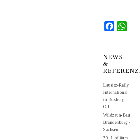
Faceb
Wh
NEWS
&
REFERENZ
Lausitz-Rally
International
in Boxberg
O.L.
Wildzaun-Bau
Brandenburg /
Sachsen
30. Jubiläum