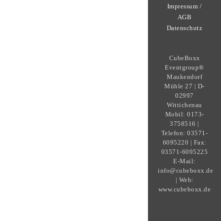
Impressum /
AGB
Datenschutz
CubeBoxx
Eventgroup®
Maukendorf
Mühle 27 | D-
02997
Wittichenau
Mobil: 0173-
3758516 |
Telefon: 03571-
6095220 | Fax:
03571-6095225
E-Mail:
info@cubeboxx.de
| Web:
www.cubeboxx.de