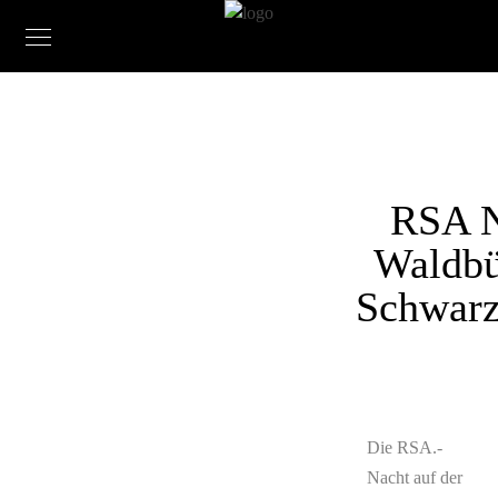
RSA N
Waldbü
Schwarz
Die RSA.-
Nacht auf der