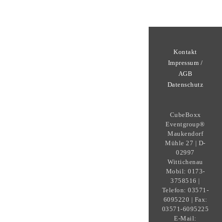
Kontakt
Impressum /
AGB
Datenschutz
CubeBoxx
Eventgroup®
Maukendorf
Mühle 27 | D-
02997
Wittichenau
Mobil: 0173-
3758516 |
Telefon: 03571-
6095220 | Fax:
03571-6095225
E-Mail: