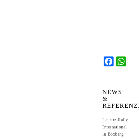
Faceb
Wh
NEWS
&
REFERENZ
Lausitz-Rally
International
in Boxberg