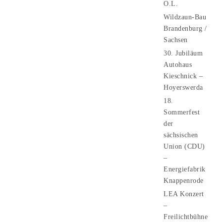
O.L.
Wildzaun-Bau
Brandenburg /
Sachsen
30. Jubiläum
Autohaus
Kieschnick –
Hoyerswerda
18.
Sommerfest
der
sächsischen
Union (CDU)
–
Energiefabrik
Knappenrode
LEA Konzert
–
Freilichtbühne