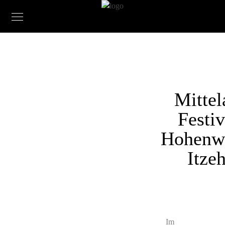
Mittel
Festiv
Hohenwe
Itze
Im