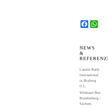
Faceb
Wh
NEWS
&
REFERENZ
Lausitz-Rally
International
in Boxberg
O.L.
Wildzaun-Bau
Brandenburg /
Sachsen