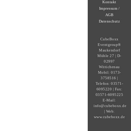
Kontakt
Impressum /
AGB
Datenschutz
CubeBoxx
Eventgroup®
Maukendorf
Mühle 27 | D-
02997
Wittichenau
Mobil: 0173-
3758516 |
Telefon: 03571-
6095220 | Fax:
03571-6095225
E-Mail:
info@cubeboxx.de
| Web:
www.cubeboxx.de