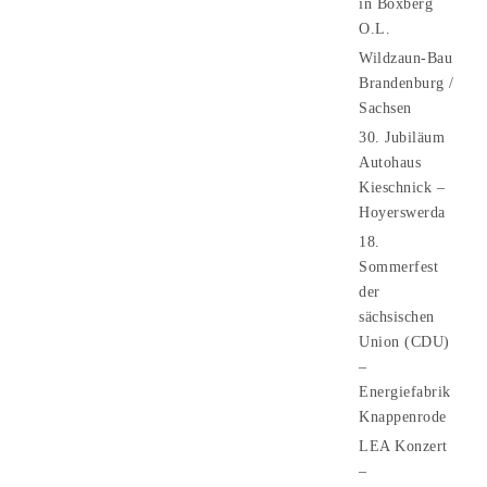
in Boxberg
O.L.
Wildzaun-Bau
Brandenburg /
Sachsen
30. Jubiläum
Autohaus
Kieschnick –
Hoyerswerda
18.
Sommerfest
der
sächsischen
Union (CDU)
–
Energiefabrik
Knappenrode
LEA Konzert
–