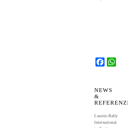
Faceb
Wh
NEWS
&
REFERENZ
Lausitz-Rally
International