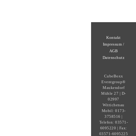
Kontakt
Impressum /
AGB
Datenschutz
CubeBoxx
Eventgroup®
Maukendorf
Mühle 27 | D-
02997
Wittichenau
Mobil: 0173-
3758516 |
Telefon: 03571-
6095220 | Fax:
03571-6095225