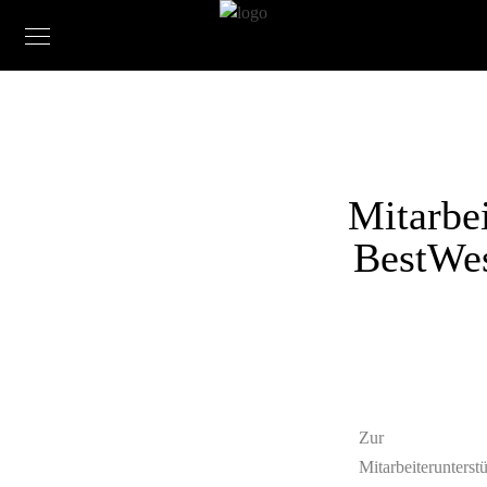
Mitarbei
BestWes
Zur
Mitarbeiterunterst