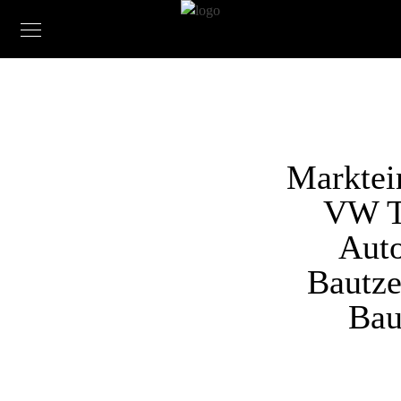
Marktei
VW 
Aut
Bautze
Bau