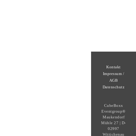
Kontakt
Impressum /
AGB
Datenschutz
CubeBoxx
Eventgroup®
Maukendorf
Mühle 27 | D-
02997
Wittichenau