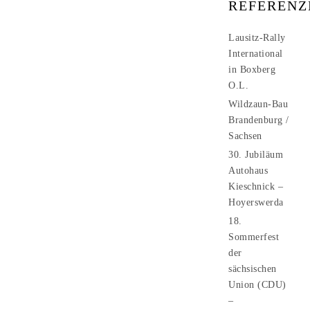
REFERENZ
Lausitz-Rally
International
in Boxberg
O.L.
Wildzaun-Bau
Brandenburg /
Sachsen
30. Jubiläum
Autohaus
Kieschnick –
Hoyerswerda
18.
Sommerfest
der
sächsischen
Union (CDU)
–