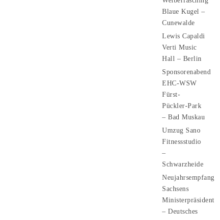
Weiberfasching
Blaue Kugel –
Cunewalde
Lewis Capaldi
Verti Music
Hall – Berlin
Sponsorenabend
EHC-WSW
Fürst-
Pückler-Park
– Bad Muskau
Umzug Sano
Fitnessstudio
–
Schwarzheide
Neujahrsempfang
Sachsens
Ministerpräsident
– Deutsches