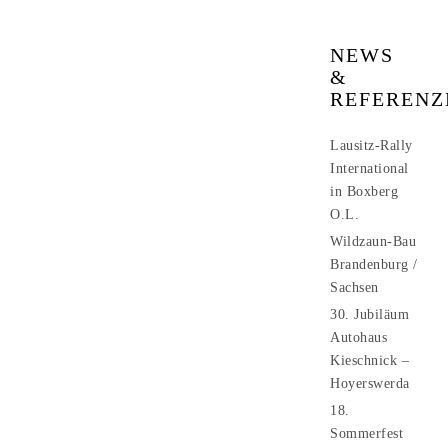
NEWS
&
REFERENZ
Lausitz-Rally
International
in Boxberg
O.L.
Wildzaun-Bau
Brandenburg /
Sachsen
30. Jubiläum
Autohaus
Kieschnick –
Hoyerswerda
18.
Sommerfest