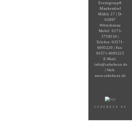
Eventgroup®
Maukendorf
Mühle 27 | D-
02997
Wittichenau
Mobil: 0173-
3758516 |
Telefon: 03571-
6095220 | Fax:
03571-6095225
E-Mail:
info@cubeboxx.de
| Web:
www.cubeboxx.de
CUBEBOXX.DE