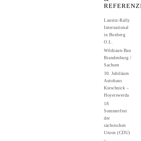
REFERENZ
Lausitz-Rally
International
in Boxberg
O.L.
Wildzaun-Bau
Brandenburg /
Sachsen
30. Jubiläum
Autohaus
Kieschnick –
Hoyerswerda
18.
Sommerfest
der
sächsischen
Union (CDU)
–