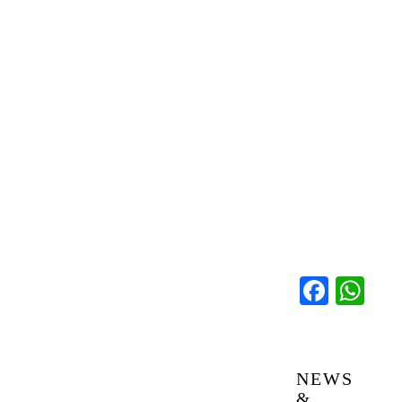
Faceb
Wh
NEWS
&