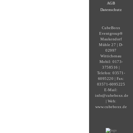
AGB
Datenschutz
CubeBoxx
Eventgroup®
Maukendorf
Mühle 27 | D-
02997
Wittichenau
Mobil: 0173-
3758516 |
Telefon: 03571-
6095220 | Fax:
03571-6095225
E-Mail:
info@cubeboxx.de
| Web:
www.cubeboxx.de