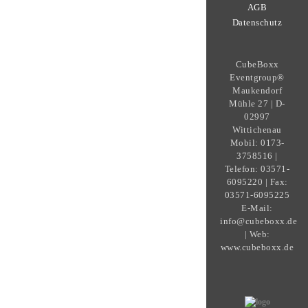
AGB
Datenschutz
CubeBoxx
Eventgroup®
Maukendorf
Mühle 27 | D-
02997
Wittichenau
Mobil: 0173-
3758516 |
Telefon: 03571-
6095220 | Fax:
03571-6095225
E-Mail:
info@cubeboxx.de
| Web:
www.cubeboxx.de