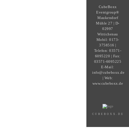
CubeBoxx
Eventgroup®
Maukendorf
Mühle 27 | D-
02997
Wittichenau
Mobil: 0173-
3758516 |
Telefon: 03571-
6095220 | Fax:
03571-6095225
E-Mail:
info@cubeboxx.de
| Web:
www.cubeboxx.de
CUBEBOXX.DE