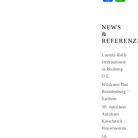
NEWS
&
REFERENZ
Lausitz-Rally
International
in Boxberg
O.L.
Wildzaun-Bau
Brandenburg /
Sachsen
30. Jubiläum
Autohaus
Kieschnick –
Hoyerswerda
18.