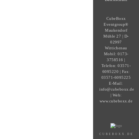
CubeBoxx
Eventgroup®
Maukendorf
Mühle 27 | D-
02997
Wittichenau
Mobil: 0173-
3758516 |
Telefon: 03571-
6095220 | Fax:
03571-6095225
E-Mail:
info@cubeboxx.de
| Web:
www.cubeboxx.de
CUBEBOXX.DE