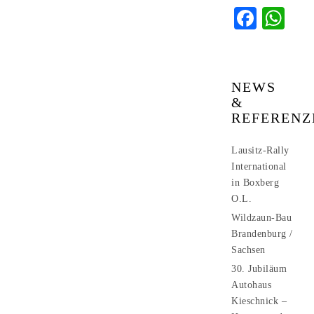
Faceb
Wh
NEWS
&
REFERENZ
Lausitz-Rally
International
in Boxberg
O.L.
Wildzaun-Bau
Brandenburg /
Sachsen
30. Jubiläum
Autohaus
Kieschnick –