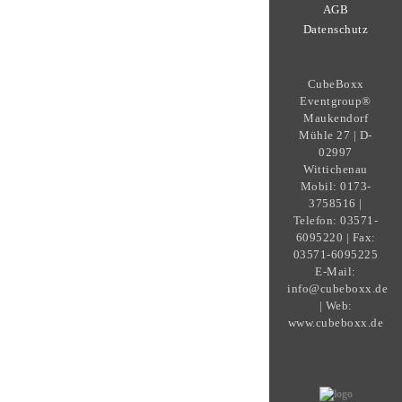
AGB
Datenschutz
CubeBoxx
Eventgroup®
Maukendorf
Mühle 27 | D-
02997
Wittichenau
Mobil: 0173-
3758516 |
Telefon: 03571-
6095220 | Fax:
03571-6095225
E-Mail:
info@cubeboxx.de
| Web:
www.cubeboxx.de