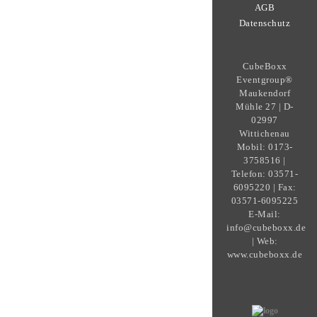
AGB
Datenschutz
CubeBoxx
Eventgroup®
Maukendorf
Mühle 27 | D-
02997
Wittichenau
Mobil: 0173-
3758516 |
Telefon: 03571-
6095220 | Fax:
03571-6095225
E-Mail:
info@cubeboxx.de
| Web:
www.cubeboxx.de