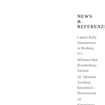
NEWS
&
REFERENZ
Lausitz-Rally
International
in Boxberg
O.L.
Wildzaun-Bau
Brandenburg /
Sachsen
30. Jubiläum
Autohaus
Kieschnick –
Hoyerswerda
18.
Sommerfest