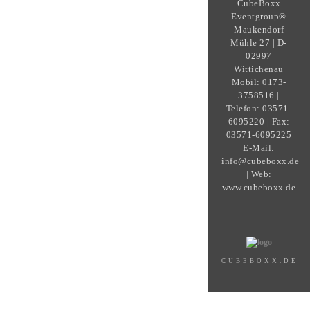
CubeBoxx
Eventgroup®
Maukendorf
Mühle 27 | D-
02997
Wittichenau
Mobil: 0173-
3758516 |
Telefon: 03571-
6095220 | Fax:
03571-6095225
E-Mail:
info@cubeboxx.de
| Web:
www.cubeboxx.de
CUBEBOXX.DE