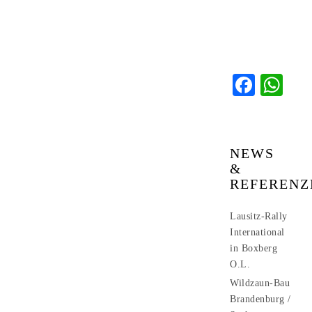
Faceb
Wh
NEWS
&
REFERENZ
Lausitz-Rally
International
in Boxberg
O.L.
Wildzaun-Bau
Brandenburg /