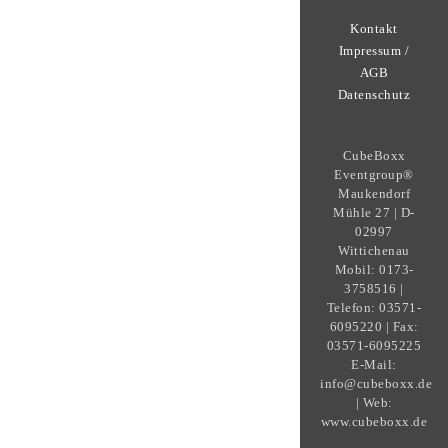
Kontakt
Impressum /
AGB
Datenschutz
CubeBoxx
Eventgroup®
Maukendorf
Mühle 27 | D-
02997
Wittichenau
Mobil: 0173-
3758516 |
Telefon: 03571-
6095220 | Fax:
03571-6095225
E-Mail:
info@cubeboxx.de
| Web:
www.cubeboxx.de