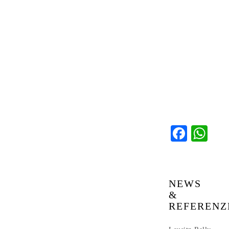
Faceb
Wh
NEWS
&
REFERENZ