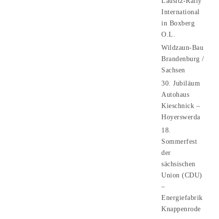
Lausitz-Rally
International
in Boxberg
O.L.
Wildzaun-Bau
Brandenburg /
Sachsen
30. Jubiläum
Autohaus
Kieschnick –
Hoyerswerda
18.
Sommerfest
der
sächsischen
Union (CDU)
–
Energiefabrik
Knappenrode