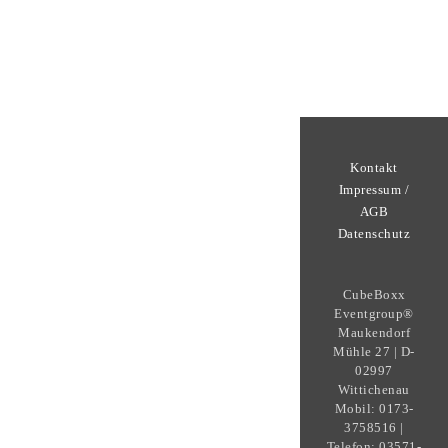
Kontakt
Impressum /
AGB
Datenschutz
CubeBoxx
Eventgroup®
Maukendorf
Mühle 27 | D-
02997
Wittichenau
Mobil: 0173-
3758516 |
Telefon: 03571-