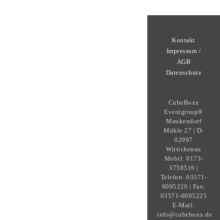
Kontakt
Impressum /
AGB
Datenschutz
CubeBoxx
Eventgroup®
Maukendorf
Mühle 27 | D-
02997
Wittichenau
Mobil: 0173-
3758516 |
Telefon: 03571-
6095220 | Fax:
03571-6095225
E-Mail:
info@cubeboxx.de