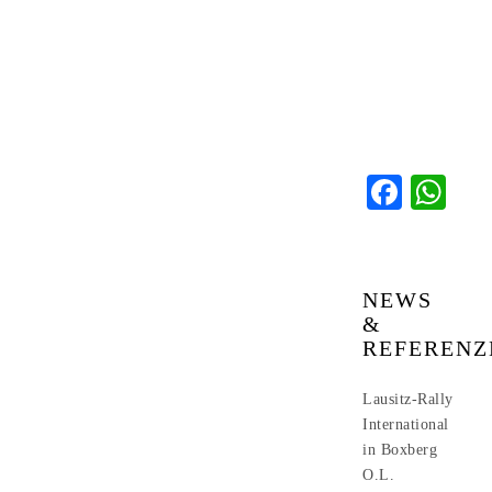
Faceb
Wh
NEWS
&
REFERENZ
Lausitz-Rally
International
in Boxberg
O.L.