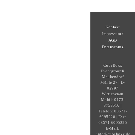
Kontakt
Impressum /
AGB
Datenschutz
CubeBoxx
Eventgroup®
Maukendorf
Mühle 27 | D-
02997
Wittichenau
Mobil: 0173-
3758516 |
Telefon: 03571-
6095220 | Fax:
03571-6095225
E-Mail:
info@cubeboxx.de