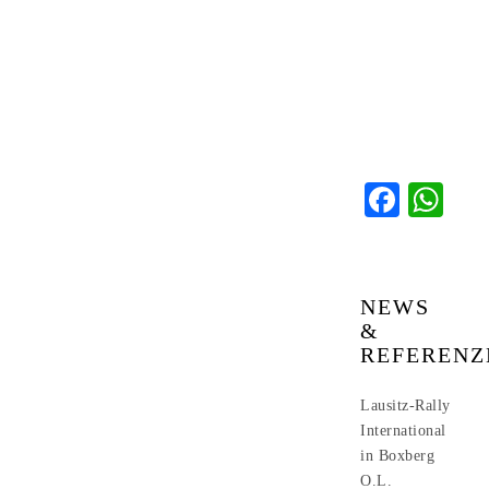
Faceb
Wh
NEWS
&
REFERENZ
Lausitz-Rally
International
in Boxberg
O.L.