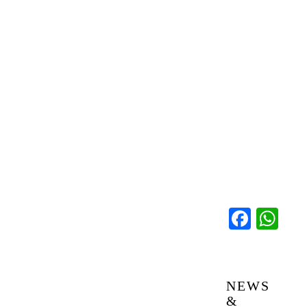
Faceb
Wh
NEWS
&