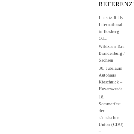
REFERENZ
Lausitz-Rally
International
in Boxberg
O.L.
Wildzaun-Bau
Brandenburg /
Sachsen
30. Jubiläum
Autohaus
Kieschnick –
Hoyerswerda
18.
Sommerfest
der
sächsischen
Union (CDU)
–