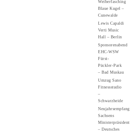
Weiberfasching
Blaue Kugel –
Cunewalde
Lewis Capaldi
Verti Music
Hall – Berlin
Sponsorenabend
EHC-WSW
Fürst-
Pückler-Park
– Bad Muskau
Umzug Sano
Fitnessstudio
–
Schwarzheide
Neujahrsempfang
Sachsens
Ministerpräsident
– Deutsches