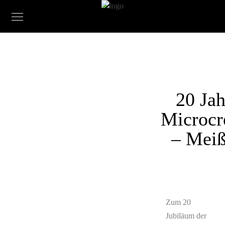
20 Jah
Microc
– Mei
Zum 20
Jubiläum der