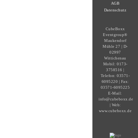
AGB
Datenschutz
CubeBoxx
Eventgroup®
Maukendorf
Mühle 27 | D-
02997
Wittichenau
Mobil: 0173-
3758516 |
Telefon: 03571-
6095220 | Fax:
03571-6095225
E-Mail:
info@cubeboxx.de
| Web:
www.cubeboxx.de