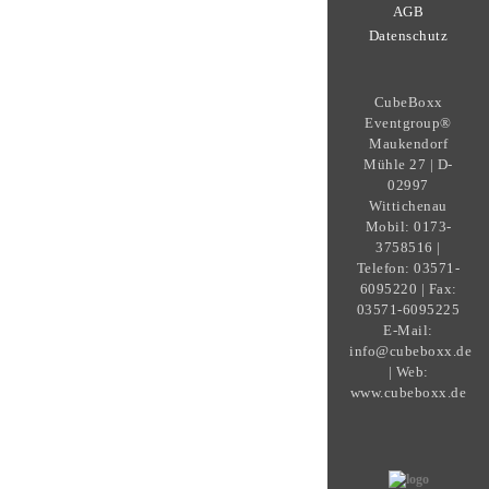
AGB
Datenschutz
CubeBoxx
Eventgroup®
Maukendorf
Mühle 27 | D-
02997
Wittichenau
Mobil: 0173-
3758516 |
Telefon: 03571-
6095220 | Fax:
03571-6095225
E-Mail:
info@cubeboxx.de
| Web:
www.cubeboxx.de