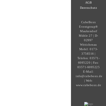
AGB
Datenschutz
CubeBoxx
Eventgroup®
Maukendorf
Mühle 27 | D-
02997
Wittichenau
Mobil: 0173-
3758516 |
Telefon: 03571-
6095220 | Fax:
03571-6095225
E-Mail:
info@cubeboxx.de
| Web:
www.cubeboxx.de