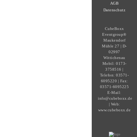
AGB
Datenschutz
CubeBoxx
Eventgroup®
Maukendorf
Mühle 27 | D-
02997
Wittichenau
Mobil: 0173-
3758516 |
Telefon: 03571-
6095220 | Fax:
03571-6095225
E-Mail:
info@cubeboxx.de
| Web:
www.cubeboxx.de