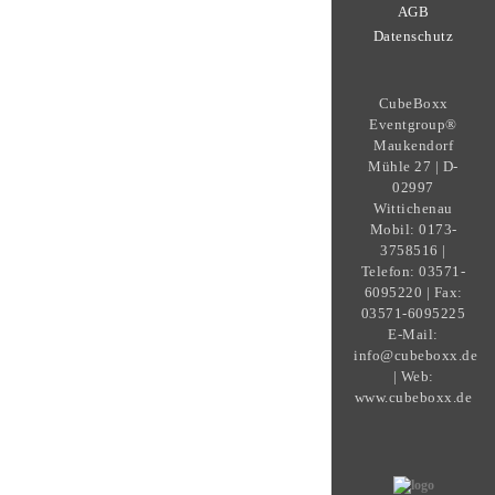
AGB
Datenschutz
CubeBoxx
Eventgroup®
Maukendorf
Mühle 27 | D-
02997
Wittichenau
Mobil: 0173-
3758516 |
Telefon: 03571-
6095220 | Fax:
03571-6095225
E-Mail:
info@cubeboxx.de
| Web:
www.cubeboxx.de