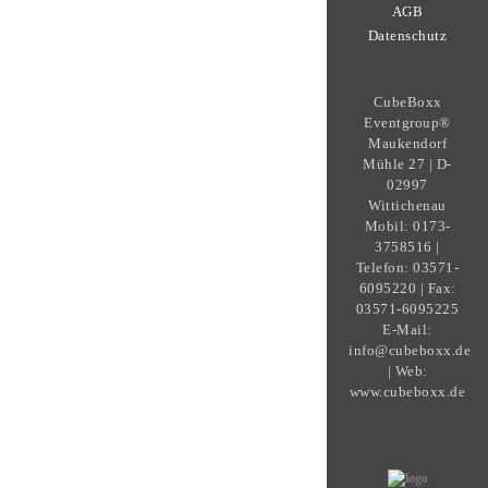
AGB
Datenschutz
CubeBoxx
Eventgroup®
Maukendorf
Mühle 27 | D-
02997
Wittichenau
Mobil: 0173-
3758516 |
Telefon: 03571-
6095220 | Fax:
03571-6095225
E-Mail:
info@cubeboxx.de
| Web:
www.cubeboxx.de