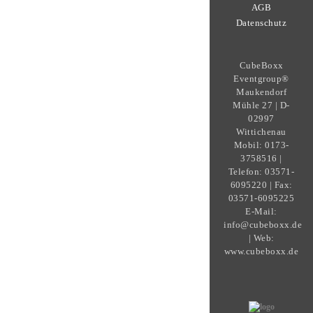
AGB
Datenschutz
CubeBoxx
Eventgroup®
Maukendorf
Mühle 27 | D-
02997
Wittichenau
Mobil: 0173-
3758516 |
Telefon: 03571-
6095220 | Fax:
03571-6095225
E-Mail:
info@cubeboxx.de
| Web:
www.cubeboxx.de