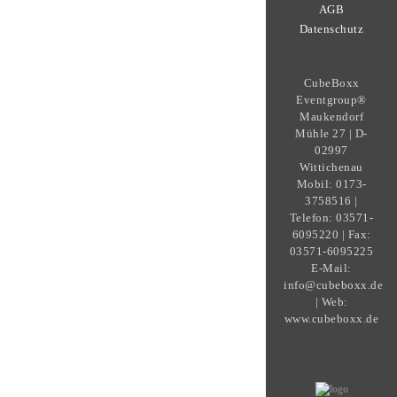
AGB
Datenschutz
CubeBoxx
Eventgroup®
Maukendorf
Mühle 27 | D-
02997
Wittichenau
Mobil: 0173-
3758516 |
Telefon: 03571-
6095220 | Fax:
03571-6095225
E-Mail:
info@cubeboxx.de
| Web:
www.cubeboxx.de