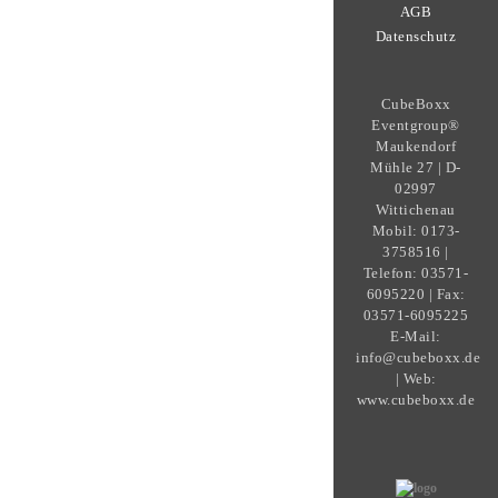
AGB
Datenschutz
CubeBoxx
Eventgroup®
Maukendorf
Mühle 27 | D-
02997
Wittichenau
Mobil: 0173-
3758516 |
Telefon: 03571-
6095220 | Fax:
03571-6095225
E-Mail:
info@cubeboxx.de
| Web:
www.cubeboxx.de