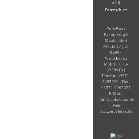
AGB
Datenschutz
CubeBoxx
Eventgroup®
Maukendorf
Mühle 27 | D-
02997
Wittichenau
Mobil: 0173-
3758516 |
Telefon: 03571-
6095220 | Fax:
03571-6095225
E-Mail:
info@cubeboxx.de
| Web:
www.cubeboxx.de