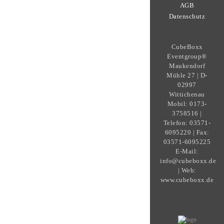
AGB
Datenschutz
CubeBoxx
Eventgroup®
Maukendorf
Mühle 27 | D-
02997
Wittichenau
Mobil: 0173-
3758516 |
Telefon: 03571-
6095220 | Fax:
03571-6095225
E-Mail:
info@cubeboxx.de
| Web:
www.cubeboxx.de