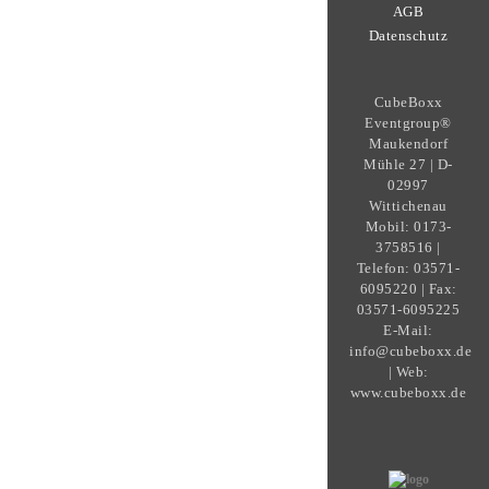
AGB
Datenschutz
CubeBoxx
Eventgroup®
Maukendorf
Mühle 27 | D-
02997
Wittichenau
Mobil: 0173-
3758516 |
Telefon: 03571-
6095220 | Fax:
03571-6095225
E-Mail:
info@cubeboxx.de
| Web:
www.cubeboxx.de