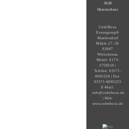
AGB
Datenschutz
CubeBoxx
Eventgroup®
Maukendorf
Mühle 27 | D-
02997
Wittichenau
Mobil: 0173-
3758516 |
Telefon: 03571-
6095220 | Fax:
03571-6095225
E-Mail:
info@cubeboxx.de
| Web:
www.cubeboxx.de