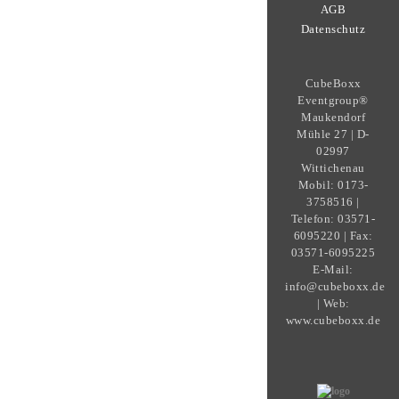
AGB
Datenschutz
CubeBoxx
Eventgroup®
Maukendorf
Mühle 27 | D-
02997
Wittichenau
Mobil: 0173-
3758516 |
Telefon: 03571-
6095220 | Fax:
03571-6095225
E-Mail:
info@cubeboxx.de
| Web:
www.cubeboxx.de