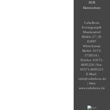
AGB
Datenschutz
CubeBoxx
Eventgroup®
Maukendorf
Mühle 27 | D-
02997
Wittichenau
Mobil: 0173-
3758516 |
Telefon: 03571-
6095220 | Fax:
03571-6095225
E-Mail:
info@cubeboxx.de
| Web:
www.cubeboxx.de