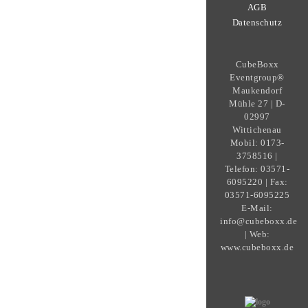
AGB
Datenschutz
CubeBoxx
Eventgroup®
Maukendorf
Mühle 27 | D-
02997
Wittichenau
Mobil: 0173-
3758516 |
Telefon: 03571-
6095220 | Fax:
03571-6095225
E-Mail:
info@cubeboxx.de
| Web:
www.cubeboxx.de