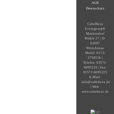
AGB
Datenschutz
CubeBoxx
Eventgroup®
Maukendorf
Mühle 27 | D-
02997
Wittichenau
Mobil: 0173-
3758516 |
Telefon: 03571-
6095220 | Fax:
03571-6095225
E-Mail:
info@cubeboxx.de
| Web:
www.cubeboxx.de