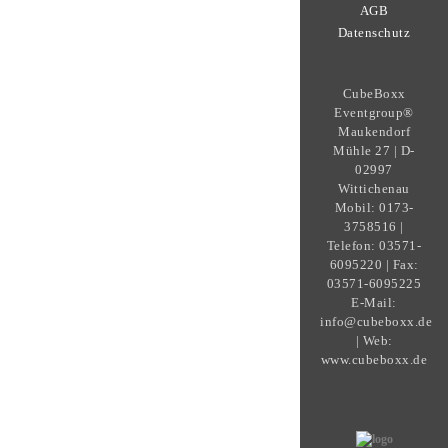
AGB
Datenschutz
CubeBoxx
Eventgroup®
Maukendorf
Mühle 27 | D-
02997
Wittichenau
Mobil: 0173-
3758516 |
Telefon: 03571-
6095220 | Fax:
03571-6095225
E-Mail:
info@cubeboxx.de
| Web:
www.cubeboxx.de