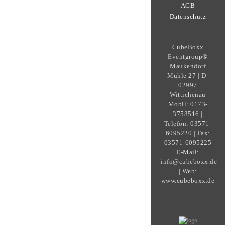
AGB
Datenschutz
CubeBoxx
Eventgroup®
Maukendorf
Mühle 27 | D-
02997
Wittichenau
Mobil: 0173-
3758516 |
Telefon: 03571-
6095220 | Fax:
03571-6095225
E-Mail:
info@cubeboxx.de
| Web:
www.cubeboxx.de