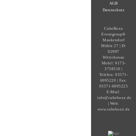
AGB
Datenschutz
CubeBoxx
Eventgroup®
Maukendorf
Mühle 27 | D-
02997
Wittichenau
Mobil: 0173-
3758516 |
Telefon: 03571-
6095220 | Fax:
03571-6095225
E-Mail:
info@cubeboxx.de
| Web:
www.cubeboxx.de