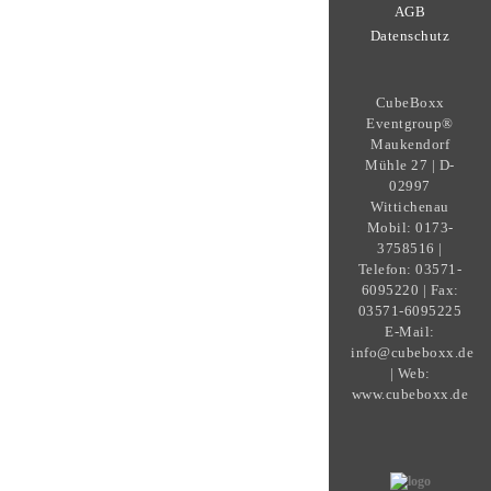
AGB
Datenschutz
CubeBoxx
Eventgroup®
Maukendorf
Mühle 27 | D-
02997
Wittichenau
Mobil: 0173-
3758516 |
Telefon: 03571-
6095220 | Fax:
03571-6095225
E-Mail:
info@cubeboxx.de
| Web:
www.cubeboxx.de