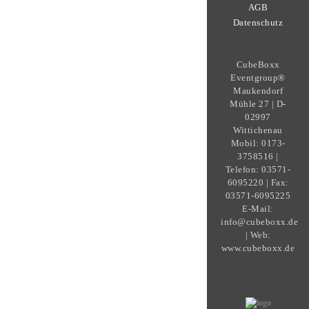
AGB
Datenschutz
CubeBoxx
Eventgroup®
Maukendorf
Mühle 27 | D-
02997
Wittichenau
Mobil: 0173-
3758516 |
Telefon: 03571-
6095220 | Fax:
03571-6095225
E-Mail:
info@cubeboxx.de
| Web:
www.cubeboxx.de