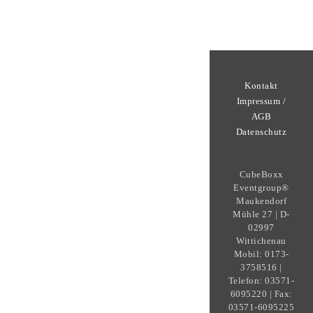
Kontakt
Impressum /
AGB
Datenschutz
CubeBoxx
Eventgroup®
Maukendorf
Mühle 27 | D-
02997
Wittichenau
Mobil: 0173-
3758516 |
Telefon: 03571-
6095220 | Fax:
03571-6095225