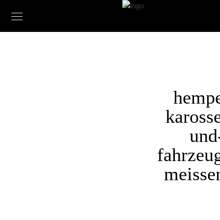
hempe
karosse
und
fahrzeu
meisse