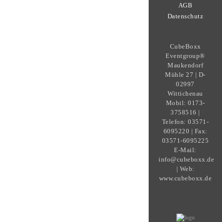
AGB
Datenschutz
CubeBoxx
Eventgroup®
Maukendorf
Mühle 27 | D-
02997
Wittichenau
Mobil: 0173-
3758516 |
Telefon: 03571-
6095220 | Fax:
03571-6095225
E-Mail:
info@cubeboxx.de
| Web:
www.cubeboxx.de