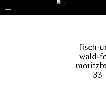
fisch-u
wald-fe
moritzb
33