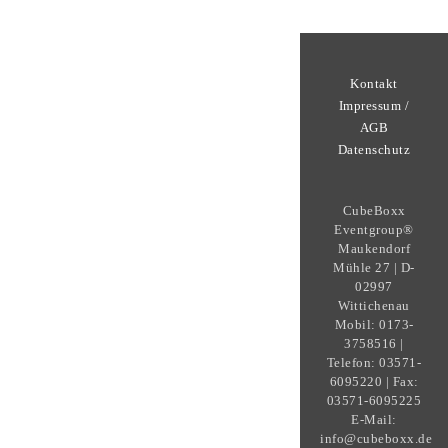
Kontakt
Impressum /
AGB
Datenschutz
CubeBoxx
Eventgroup®
Maukendorf
Mühle 27 | D-
02997
Wittichenau
Mobil: 0173-
3758516 |
Telefon: 03571-
6095220 | Fax:
03571-6095225
E-Mail:
info@cubeboxx.de