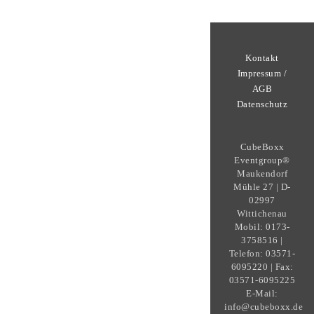
Kontakt
Impressum /
AGB
Datenschutz
CubeBoxx
Eventgroup®
Maukendorf
Mühle 27 | D-
02997
Wittichenau
Mobil: 0173-
3758516 |
Telefon: 03571-
6095220 | Fax:
03571-6095225
E-Mail:
info@cubeboxx.de