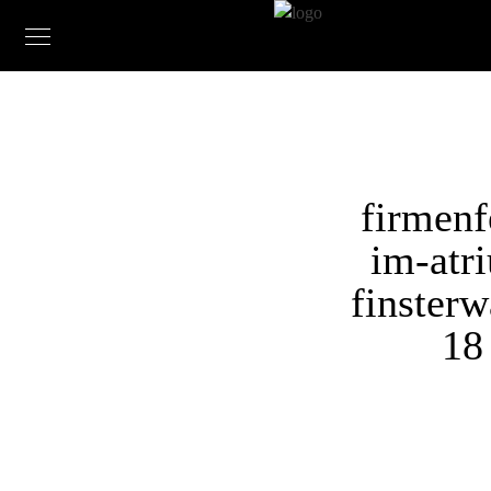
firmenf
im-atr
finsterw
18